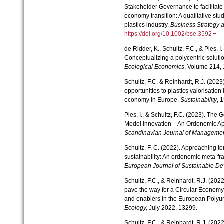
Stakeholder Governance to facilitate 
economy transition: A qualitative st
plastics industry.
Business Strategy 
https://doi.org/10.1002/bse.3592
de Ridder, K., Schultz, F.C., & Pies, I
Conceptualizing a polycentric soluti
Ecological Economics
, Volume 214,
Schultz, F.C. & Reinhardt, R.J. (202
opportunities to plastics valorisation 
economy in Europe.
Sustainability
, 
Pies, I., & Schultz, F.C. (2023). Th
Model Innovation—An Ordonomic Ap
Scandinavian Journal of Manageme
Schultz, F. C. (2022). Approaching t
sustainability: An ordonomic meta-f
European Journal of Sustainable D
Schultz, F.C., & Reinhardt, R.J. (2022
pave the way for a Circular Economy: 
and enablers in the European Polyur
Ecology,
July 2022, 13299.
Schultz, F.C., & Reinhardt, R.J. (20