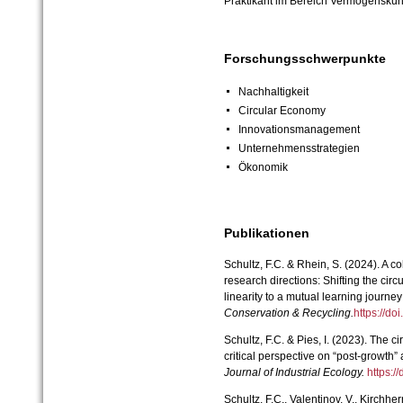
Praktikant im Bereich Vermögensku
Forschungsschwerpunkte
Nachhaltigkeit
Circular Economy
Innovationsmanagement
Unternehmensstrategien
Ökonomik
Publikationen
Schultz, F.C. & Rhein, S. (2024). A c
research directions: Shifting the cir
linearity to a mutual learning journey 
Conservation & Recycling.
https://d
Schultz, F.C. & Pies, I. (2023). The
critical perspective on “post-growth”
Journal of Industrial Ecology.
https:/
Schultz, F.C., Valentinov, V., Kirchherr