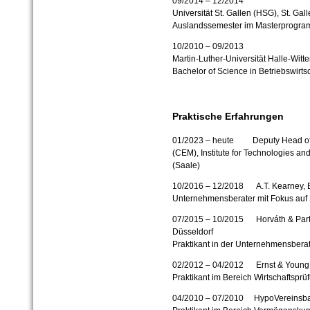
09/2014 – 12/2014
Universität St. Gallen (HSG), St. Gal
Auslandssemester im Masterprogra
10/2010 – 09/2013
Martin-Luther-Universität Halle-Witt
Bachelor of Science in Betriebswirts
Praktische Erfahrungen
01/2023 – heute Deputy Head of C
(CEM), Institute for Technologies an
(Saale)
10/2016 – 12/2018 A.T. Kearney, B
Unternehmensberater mit Fokus auf 
07/2015 – 10/2015 Horváth & Part
Düsseldorf
Praktikant in der Unternehmensbera
02/2012 – 04/2012 Ernst & Young,
Praktikant im Bereich Wirtschaftsprüf
04/2010 – 07/2010 HypoVereinsbank