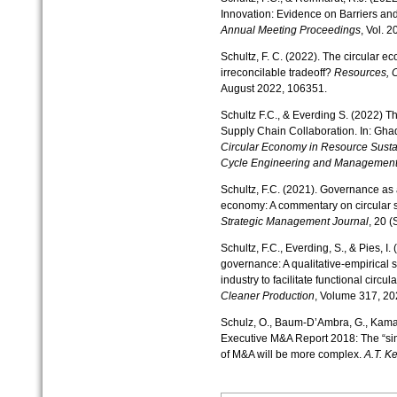
Innovation: Evidence on Barriers and
Annual Meeting Proceedings
, Vol. 
Schultz, F. C. (2022). The circular
irreconcilable tradeoff?
Resources, C
August 2022, 106351.
Schultz F.C., & Everding S. (2022) T
Supply Chain Collaboration. In: Ghadi
Circular Economy in Resource Sustai
Cycle Engineering and Managemen
Schultz, F.C. (2021). Governance as 
economy: A commentary on circular 
Strategic Management Journal
, 20 (
Schultz, F.C., Everding, S., & Pies, I.
governance: A qualitative-empirical 
industry to facilitate functional cir
Cleaner Production
, Volume 317, 20
Schulz, O., Baum-D’Ambra, G., Kamat,
Executive M&A Report 2018: The “si
of M&A will be more complex.
A.T. K