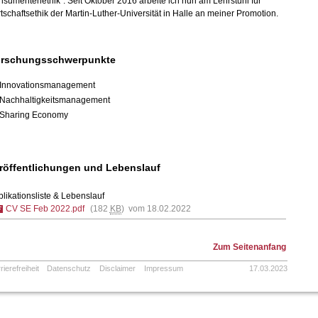
sumentenethik“. Seit Oktober 2016 arbeite ich nun am Lehrstuhl für
tschaftsethik der Martin-Luther-Universität in Halle an meiner Promotion.
rschungsschwerpunkte
Innovationsmanagement
Nachhaltigkeitsmanagement
Sharing Economy
röffentlichungen und Lebenslauf
likationsliste & Lebenslauf
CV SE Feb 2022.pdf
(182
KB
) vom 18.02.2022
Zum Seitenanfang
rierefreiheit
Datenschutz
Disclaimer
Impressum
17.03.2023