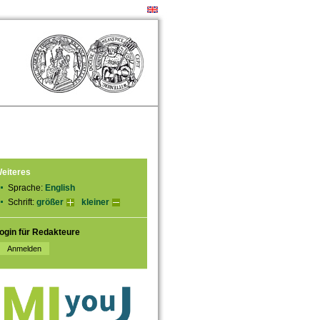
eiteres
Sprache:
English
Schrift:
größer
kleiner
ogin für Redakteure