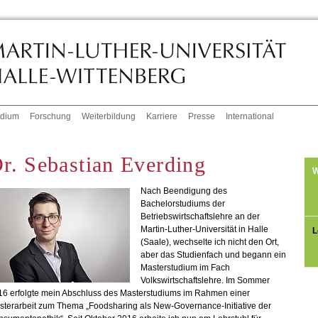
udium
Forschung
Weiterbildung
Karriere
Presse
International
r. Sebastian Everding
W
Nach Beendigung des
Bachelorstudiums der
Betriebswirtschaftslehre an der
Martin-Luther-Universität in Halle
L
(Saale), wechselte ich nicht den Ort,
aber das Studienfach und begann ein
Masterstudium im Fach
Volkswirtschaftslehre. Im Sommer
16 erfolgte mein Abschluss des Masterstudiums im Rahmen einer
sterarbeit zum Thema „Foodsharing als New-Governance-Initiative der