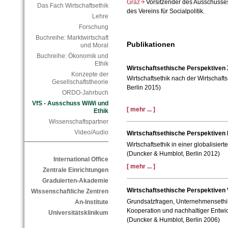
Graz
Vorsitzender des Ausschusses
Das Fach Wirtschaftsethik
des Vereins für Socialpolitik.
Lehre
Forschung
Buchreihe: Marktwirtschaft
Publikationen
und Moral
Buchreihe: Ökonomik und
Ethik
Wirtschaftsethische Perspektiven 
Konzepte der
Wirtschaftsethik nach der Wirtschaft
Gesellschaftstheorie
Berlin 2015)
ORDO-Jahrbuch
VfS - Ausschuss WiWi und
[ mehr ... ]
Ethik
Wissenschaftspartner
Video/Audio
Wirtschaftsethische Perspektiven 
Wirtschaftsethik in einer globalisiert
(Duncker & Humblot, Berlin 2012)
International Office
[ mehr ... ]
Zentrale Einrichtungen
Graduierten-Akademie
Wirtschaftsethische Perspektiven V
Wissenschaftliche Zentren
Grundsatzfragen, Unternehmensethik,
An-Institute
Kooperation und nachhaltiger Entwi
Universitätsklinikum
(Duncker & Humblot, Berlin 2006)